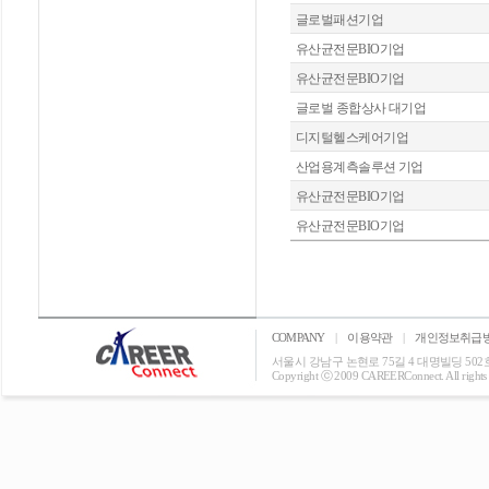
글로벌패션기업
유산균전문BIO기업
유산균전문BIO기업
글로벌 종합상사 대기업
디지털헬스케어기업
산업용계측솔루션 기업
유산균전문BIO기업
유산균전문BIO기업
COMPANY
|
이용약관
|
개인정보취급
서울시 강남구 논현로 75길 4 대명빌딩 502호 T: 0
Copyright ⓒ 2009 CAREERConnect. All rights r