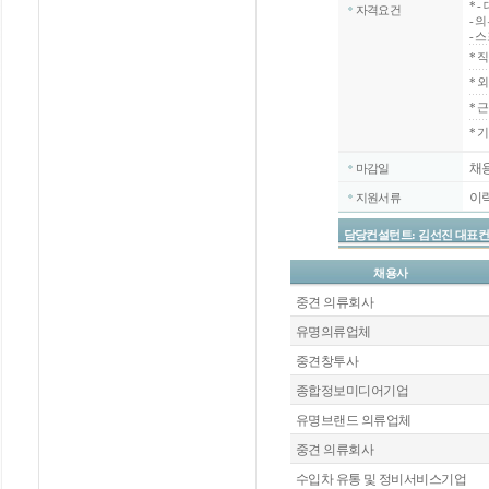
*
-
자격요건
- 
- 
*
직
*
외
*
근
* 
채
마감일
이
지원서류
담당컨설턴트: 김선진 대표컨설턴트 / 
채용사
중견 의류회사
유명의류업체
중견창투사
종합정보미디어기업
유명브랜드 의류업체
중견 의류회사
수입차 유통 및 정비서비스기업