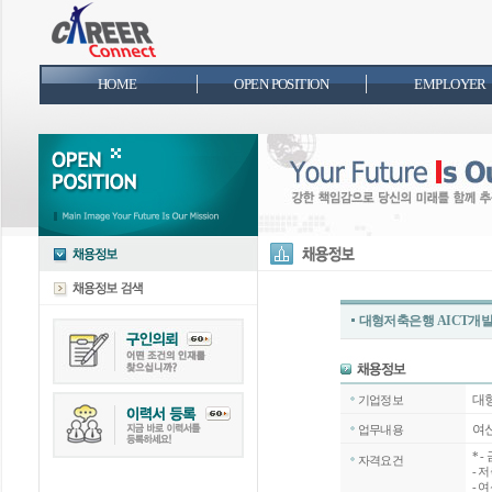
HOME
OPEN POSITION
EMPLOYER
대형저축은행 AICT개발2
대
기업정보
여신
업무내용
*
-
자격요건
- 
- 