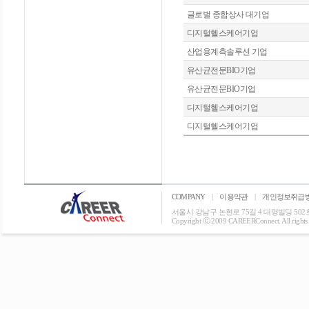
글로벌 종합상사 대기업
디지털헬스케어기업
산업용계측솔루션 기업
유산균전문BIO기업
유산균전문BIO기업
디지털헬스케어기업
디지털헬스케어기업
COMPANY
|
이용약관
|
개인정보취급
서울시 강남구 논현로 75길 4 대명빌딩 502호 T: 0
Copyright ⓒ 2009 CAREERConnect. All rights r