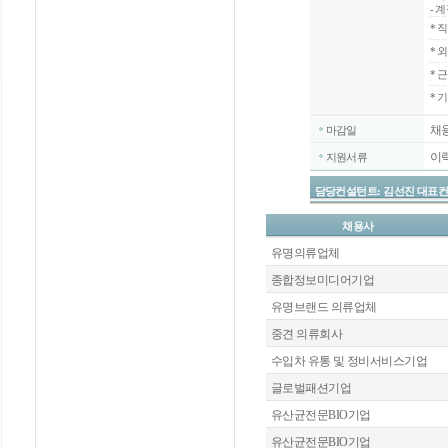
- 
*
직
*
외
*
근
* 
채
마감일
이
지원서류
담당컨설턴트: 김선진 대표컨설턴트 / 
채용사
유명의류업체
종합정보미디어기업
유명브랜드 의류업체
중견 의류회사
수입차 유통 및 정비서비스기업
글로벌패션기업
유산균전문BIO기업
유산균전문BIO기업