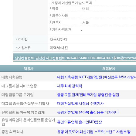
- 계정계 여신업무 개발자 우대
*
직급
- 대리
*
외국어사항
-
*
근무지
- 서울
* 기타자격요건
-
채용시까지
마감일
이력서/사진
지원서류
sjkim@careercon
담당컨설턴트: 김선진 대표컨설턴트 / 070-4477-1482 / 010-5000-4740 /
채용사
채용분야
대형저축은행
대형저축은행 AICT개발2팀원 (여신업무 JAVA 개발자
대그룹계열 서비스업종
재무회계 경력직
대형금융그룹 모기업
금융그룹 결제/핀테크기업 경영진급 임원
대그룹 중공업/건설부문 계열사
대형건설업체 사장님 수행기사
유명브랜드 아동복 의류업체
유명의류업체 유아복 출산용품 디자이너
유명의류업체 온라인플랫폼 운영기
유명의류업체 온라인MD팀장
업
중견 의류회사
유명 아웃도어 패션기업 스트릿 브랜드 사업부장