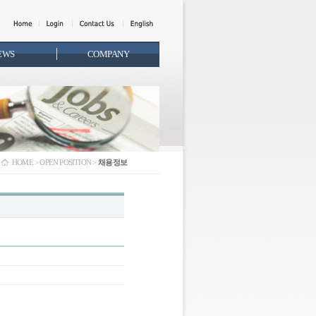
EWS
COMPANY
HOME > OPEN POSITION >
채용정보