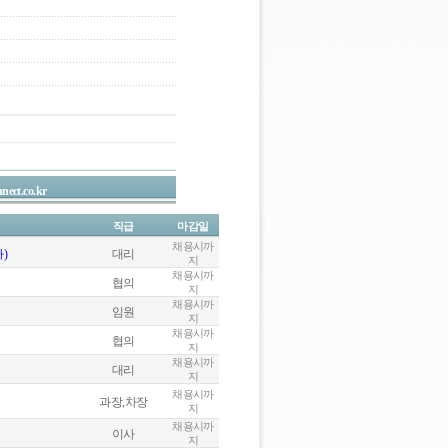
nect.co.kr
직급
마감일
채용시까
)
대리
지
채용시까
협의
지
채용시까
임원
지
채용시까
협의
지
채용시까
대리
지
채용시까
과장,차장
지
채용시까
이사
지