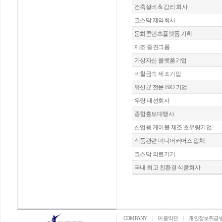
건축설비 & 감리 회사
코스닥 제약회사
문화콘텐츠플랫폼 기획
제조 중견그룹
가상자산 플랫폼기업
비철금속 제조기업
유산균 전문 BIO 기업
우량 패션회사
종합홍보대행사
산업용 케이블 제조 초우량기업
식품관련 미디어커머스 업체
코스닥 의료기기
국내 최고 친환경 식품회사
COMPANY
|
이용약관
|
개인정보취급