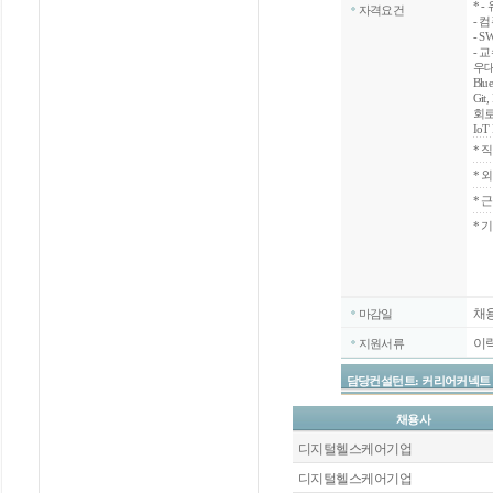
*
-
자격요건
- 
- 
- 
우대
Blu
Git
회로
IoT
*
직
*
외
*
근
* 
채
마감일
이
지원서류
담당컨설턴트: 커리어커넥트 / 02-
채용사
디지털헬스케어기업
디지털헬스케어기업