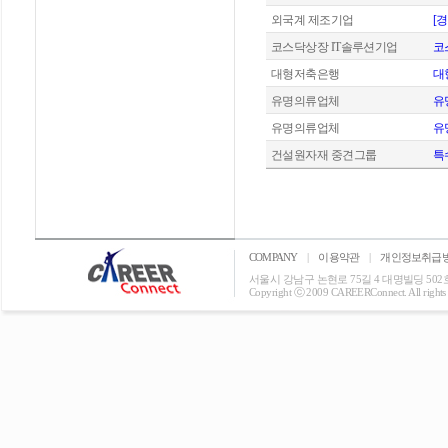
외국계 제조기업
[
코스닥상장 IT솔루션기업
코
대형저축은행
대
유명의류업체
유
유명의류업체
유
건설원자재 중견그룹
특
COMPANY
|
이용약관
|
개인정보취급
서울시 강남구 논현로 75길 4 대명빌딩 502호 T: 0
Copyright ⓒ 2009 CAREERConnect. All rights r