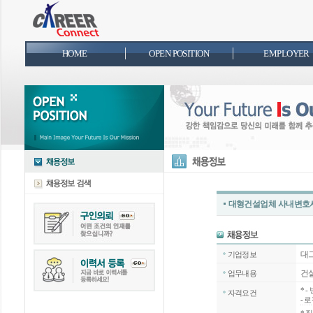
HOME
OPEN POSITION
EMPLOYER
대형건설업체 사내변호사
대
기업정보
건설
업무내용
*
-
자격요건
- 