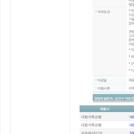
세
영
*
대
자격요건
이공
기술
업무
관련
고객
문제
커뮤
*
직
*
외
*
근
* 
채
마감일
이
지원서류
담당컨설턴트: 김민수 대표컨설턴트 / 
채용사
대형저축은행
대
대형저축은행
대
초우량 대기업
A