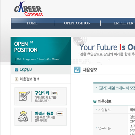
HOME
OPEN POSITION
EMPLOYER
[경기] 세일즈매니저 모
외
기업정보
영업
고
조직
업무내용
유