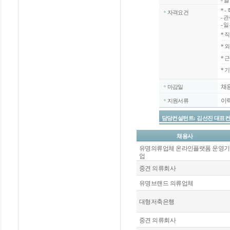
- 
*
-
자격요건
- 
- 
*
직
*
외
*
근
* 
채
마감일
이
지원서류
담당컨설턴트: 김선진 대표컨설턴트 / 
채용사
유명의류업체 온라인플랫폼 운영기
업
중견 의류회사
유명브랜드 의류업체
대형저축은행
중견 의류회사