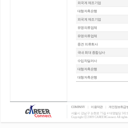
외국계 제조기업
대형저축은행
외국계 제조기업
유명의류업체
유명의류업체
중견 의류회사
국내 최대 종합상사
수입차딜러사
대형저축은행
대형저축은행
COMPANY
|
이용약관
|
개인정보취급
서울시 강남구 논현로 75길 4 대명빌딩 502호 T: 0
Copyright ⓒ 2009 CAREERConnect. All rights r