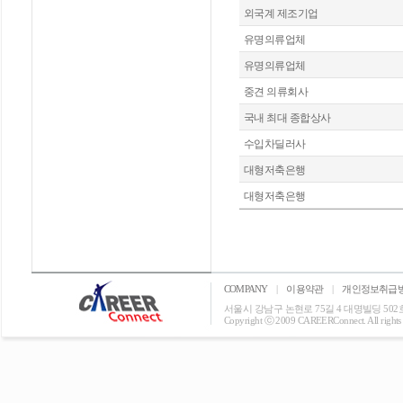
외국계 제조기업
유명의류업체
유명의류업체
중견 의류회사
국내 최대 종합상사
수입차딜러사
대형저축은행
대형저축은행
COMPANY
|
이용약관
|
개인정보취급
서울시 강남구 논현로 75길 4 대명빌딩 502호 T: 0
Copyright ⓒ 2009 CAREERConnect. All rights r