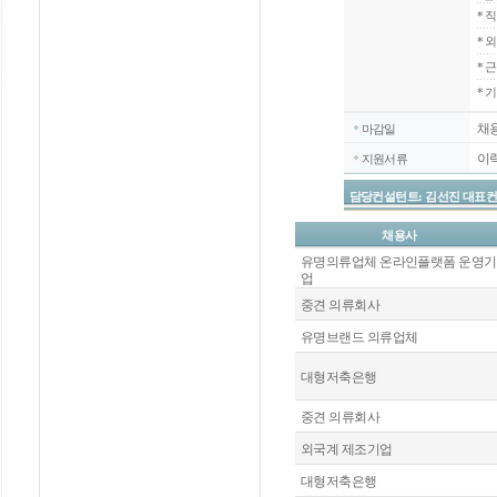
*
직
*
외
*
근
* 
채
마감일
이
지원서류
담당컨설턴트: 김선진 대표컨설턴트 / 
채용사
유명의류업체 온라인플랫폼 운영기
업
중견 의류회사
유명브랜드 의류업체
대형저축은행
중견 의류회사
외국계 제조기업
대형저축은행