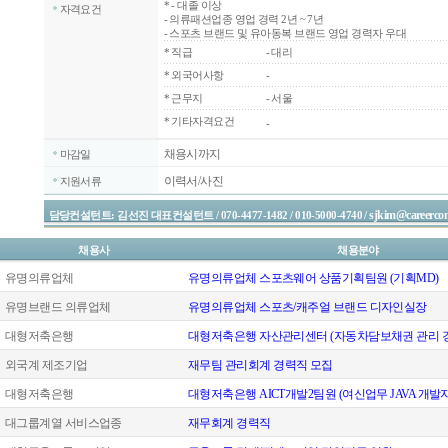
*
- 대졸 이상
자격요건
- 의류패션업종 영업 경력 2년 ~ 7년
- 스포츠 브랜드 및 유아동복 브랜드 영업 경력자 우대
*
직급
- 대리
*
외국어사항
-
*
근무지
- 서울
* 기타자격요건
-
채용시까지
마감일
이력서/사진
지원서류
sjkim@careercon
담당컨설턴트: 김선진 대표컨설턴트 / 070-4477-1482 / 010-5000-4740 /
채용사
채용분야
유명의류업체
유명의류업체 스포츠웨어 상품기획팀원 (기획MD)
유명브랜드 의류업체
유명의류업체 스포츠/캐주얼 브랜드 디자인실장
대형저축은행
대형저축은행 자산관리센터 (자동차담보채권 관리 
외국계 제조기업
재무팀 관리회계 경력직 모집
대형저축은행
대형저축은행 AICT개발2팀원 (여신업무 JAVA 개발자
대그룹계열 서비스업종
재무회계 경력직