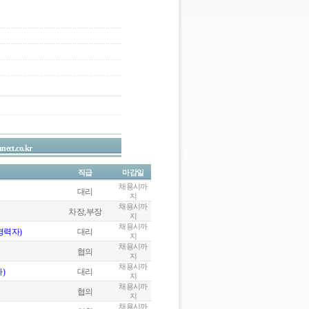
nect.co.kr
직급
마감일
채용시까
대리
지
채용시까
차장,부장
지
채용시까
경력자)
대리
지
채용시까
협의
지
채용시까
)
대리
지
채용시까
협의
지
채용시까