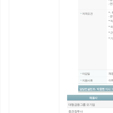
- 
- 
*
-
자격요건
- 
*
직
*
외
*
근
* 
채
마감일
이
지원서류
담당컨설턴트: 박중현 이사 / 02-20
채용사
대형금융그룹 모기업
중견창투사