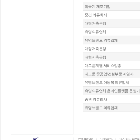
외국계 제조기업
중견 의류회사
대형저축은행
유명의류업체
유명브랜드 의류업체
대형저축은행
대형저축은행
대그룹계열 서비스업종
대그룹 중공업/건설부문 계열사
유명브랜드 아동복 의류업체
유명의류업체 온라인플랫폼 운영
중견 의류회사
유명브랜드 의류업체
COMPANY
|
이용약관
|
개인정보취급