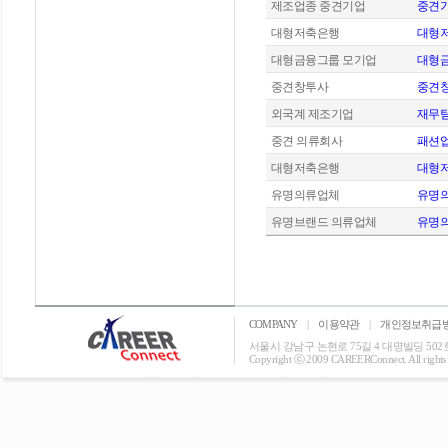
제조업종 중견기업
중견기
대형저축은행
대형저
대형금융그룹 모기업
대형금
중견창투사
중견창
외국계 제조기업
재무팀
중견 의류회사
패션업
대형저축은행
대형저
유명의류업체
유명의
유명브랜드 의류업체
유명의
COMPANY
|
이용약관
|
개인정보취급
서울시 강남구 논현로 75길 4 대명빌딩 502호 T: 0
Copyright ⓒ 2009 CAREERConnect. All rights r