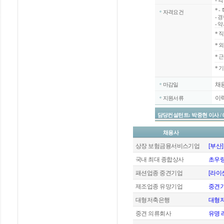
- 
*
-
자격요건
- 
- 
*
직
*
외
*
근
* 
채
마감일
이
지원서류
담당컨설턴트: 박중현 이사 / 02-20
채용사
상장 보험금융서비스기업
[부산
국내 최대 종합상사
초우량
패션업종 중견기업
[라이
제조업종 유망기업
중견
대형저축은행
대형저
중견 의류회사
유명 