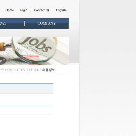
EWS
COMPANY
HOME > OPEN POSITION >
채용정보