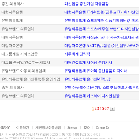
중견 의류회사
패션업종 중견기업 자금팀장
대형저축은행
대형저축은행 IT기획팀원 (금융권 IT기획자/신입
유명의류업체
유명의류업체 스포츠웨어 상품기획팀원 (기획M
유명브랜드 의류업체
유명의류업체 스포츠/캐주얼 브랜드 디자인실장
대형저축은행
대형저축은행 자산관리센터 (자동차담보채권 관
대형저축은행
대형저축은행 AICT개발2팀원 (여신업무 JAVA 
대그룹계열 서비스업종
재무회계 경력직
대그룹 중공업/건설부문 계열사
대형건설업체 사장님 수행기사
유명브랜드 아동복 의류업체
유명의류업체 유아복 출산용품 디자이너
유명의류업체 온라인플랫폼 운영기업
유명의류업체 온라인MD팀장
중견 의류회사
유명 아웃도어 패션기업 스트릿 브랜드 사업부
유명브랜드 의류업체
유명의류업체 키즈웨어 디자인실장
1
2
3
4
5
6
7
MPANY
|
이용약관
|
개인정보취급방침
|
Sitemap
|
FAQ
|
Contact Us
시 강남구 논현로 75길 4 대명빌딩 502호 T: 02-730-4481 F:02-508-4481
info@careerconnect.co.kr
yright ⓒ 2009 CAREERConnect. All rights reserved. Contact: