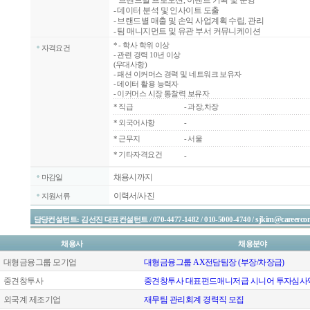
브랜드별 프로모션, 이벤트 기획 및 운영
- 데이터 분석 및 인사이트 도출
- 브랜드별 매출 및 손익 사업계획 수립, 관리
- 팀 매니지먼트 및 유관 부서 커뮤니케이션
*
- 학사 학위 이상
자격요건
- 관련 경력 10년 이상
(우대사항)
- 패션 이커머스 경력 및 네트워크 보유자
- 데이터 활용 능력자
- 이커머스 시장 통찰력 보유자
*
직급
- 과장,차장
*
외국어사항
-
*
근무지
- 서울
* 기타자격요건
-
채용시까지
마감일
이력서/사진
지원서류
sjkim@careercon
담당컨설턴트: 김선진 대표컨설턴트 / 070-4477-1482 / 010-5000-4740 /
채용사
채용분야
대형금융그룹 모기업
대형금융그룹 AX전담팀장 (부장/차장급)
중견창투사
중견창투사 대표펀드매니저급 시니어 투자심사역
외국계 제조기업
재무팀 관리회계 경력직 모집