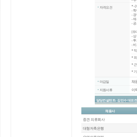
- 
*
-
자격요건
- 
- 경
- 
- 
[우
- 
- 
- 
*
직
*
외
*
근
* 
채
마감일
이
지원서류
담당컨설턴트: 김민수 대표컨설턴트 / 
채용사
중견 의류회사
대형저축은행