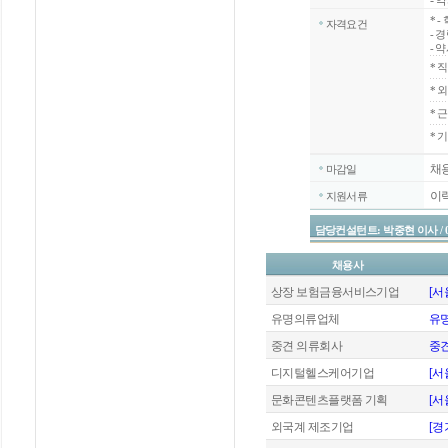
- 
*
-
자격요건
- 
- 
*
직
*
외
*
근
* 
채
마감일
이
지원서류
담당컨설턴트: 박중현 이사 / 02-20
채용사
상장 보험금융서비스기업
[서
유명의류업체
유명
중견 의류회사
중
디지털헬스케어기업
[서
문화콘텐츠플랫폼 기획
[서
외국계 제조기업
[경