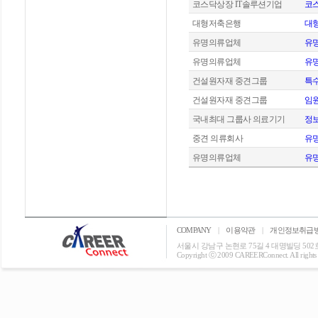
코스닥상장 IT솔루션기업
코스
대형저축은행
대
유명의류업체
유명
유명의류업체
유명
건설원자재 중견그룹
특
건설원자재 중견그룹
임
국내최대 그룹사 의료기기
정
중견 의류회사
유명
유명의류업체
유명
COMPANY
|
이용약관
|
개인정보취급
서울시 강남구 논현로 75길 4 대명빌딩 502호 T: 0
Copyright ⓒ 2009 CAREERConnect. All rights r