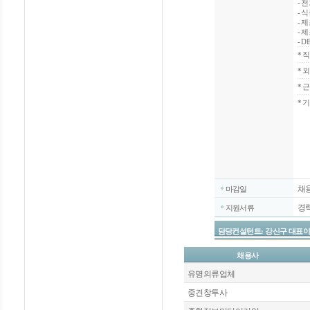
- 
- 
- 
- 제
- 
*
직
*
외
*
근
* 
채
마감일
경
지원서류
담당컨설턴트: 강신구 대표이사 / 070
채용사
유명의류업체
중견창투사