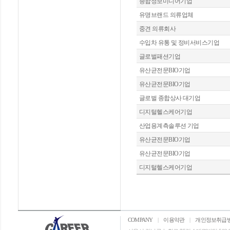
종합정보미디어기업
유명브랜드 의류업체
중견 의류회사
수입차 유통 및 정비서비스기업
글로벌패션기업
유산균전문BIO기업
유산균전문BIO기업
글로벌 종합상사 대기업
디지털헬스케어기업
산업용계측솔루션 기업
유산균전문BIO기업
유산균전문BIO기업
디지털헬스케어기업
COMPANY
|
이용약관
|
개인정보취급