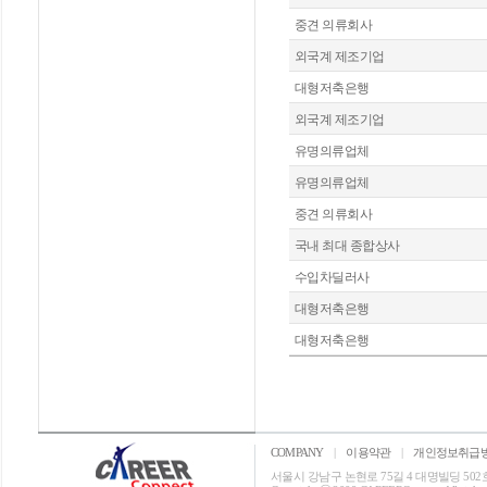
중견 의류회사
외국계 제조기업
대형저축은행
외국계 제조기업
유명의류업체
유명의류업체
중견 의류회사
국내 최대 종합상사
수입차딜러사
대형저축은행
대형저축은행
COMPANY
|
이용약관
|
개인정보취급
서울시 강남구 논현로 75길 4 대명빌딩 502호 T: 0