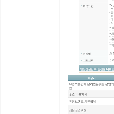
-
*
-
자격요건
- 
- 
- 
- 
- 
*
직
*
외
*
근
* 
채
마감일
이
지원서류
담당컨설턴트: 김선진 대표컨설턴트 / 
채용사
유명의류업체 온라인플랫폼 운영기
업
중견 의류회사
유명브랜드 의류업체
대형저축은행